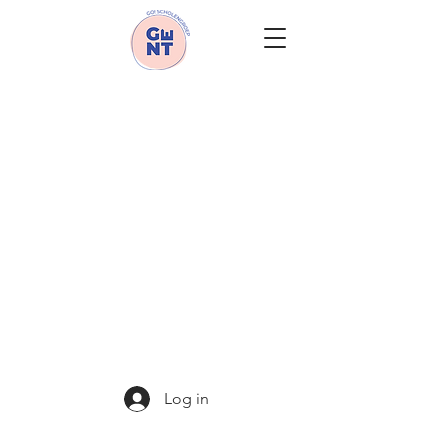
GO! SCHOLENGROEP GENT
Log in
Schoonmeersstraat 26