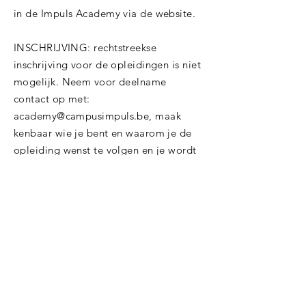
in de Impuls Academy via de website.
INSCHRIJVING: rechtstreekse
inschrijving voor de opleidingen is niet
mogelijk. Neem voor deelname
contact op met:
academy@campusimpuls.be
, maak
kenbaar wie je bent en waarom je de
opleiding wenst te volgen en je wordt
geïnformeerd over de mogelijkheden.
https://campusimpuls.be/academy/
GO! SCHOLENGROEP GENT
Log in
Schoonmeersstraat 26
9000 Gent