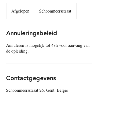
Afgelopen
A
Schoonmeersstraat
f
g
e
Annuleringsbeleid
l
o
Annuleren is mogelijk tot 48h voor aanvang van
p
de opleiding.
e
n
Contactgegevens
Schoonmeersstraat 26, Gent, België
opleidingen@scholengroep.gent