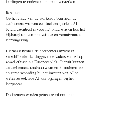
leerlingen te ondersteunen en te versterken.
Resultaat
Op het einde van de workshop begrijpen de
deelnemers waarom een toekomstgericht AI-
beleid essentieel is voor het onderwijs en hoe het
bijdraagt aan een innovatieve en verantwoorde
leeromgeving.
Hiernaast hebben de deelnemers inzicht in
verschillende richtinggevende kaders van AI op
zowel ethisch als Europees vlak. Hieruit kunnen
de deelnemers randvoorwaarden formuleren voor
de verantwoording bij het inzetten van AI en
weten ze ook hoe AI kan bijdragen bij het
leerproces.
Deelnemers worden geïnspireerd om na te
denken over een AI-beleid en deze ook te
implementeren.
Voorkennis