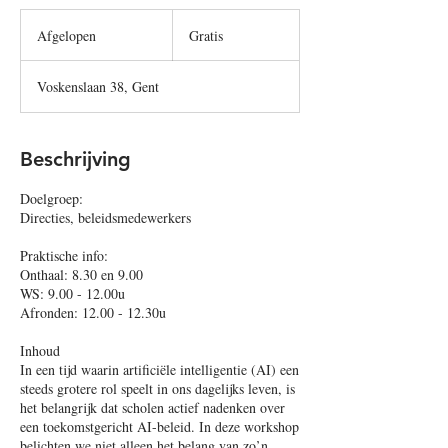
Gratis
Afgelopen
A
Gratis
f
g
Voskenslaan 38, Gent
e
l
o
p
Beschrijving
e
n
Doelgroep:
Directies, beleidsmedewerkers
Praktische info:
Onthaal: 8.30 en 9.00
WS: 9.00 - 12.00u
Afronden: 12.00 - 12.30u
Inhoud
In een tijd waarin artificiële intelligentie (AI) een
steeds grotere rol speelt in ons dagelijks leven, is
het belangrijk dat scholen actief nadenken over
een toekomstgericht AI-beleid. In deze workshop
belichten we niet alleen het belang van zo’n