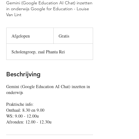
Gemini (Google Education AI Chat) inzetten
in onderwijs Google for Education - Louise
Van Lint
Gratis
Afgelopen
A
Gratis
f
g
Scholengroep, zaal Phanta Rei
e
l
o
p
Beschrijving
e
n
Gemini (Google Education AI Chat) inzetten in
onderwijs
Praktische info:
Onthaal: 8.30 en 9.00
WS: 9.00 - 12.00u