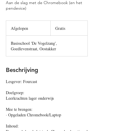
Aan de slag met de Chromebook (en het
pendevice)
Gratis
Afgelopen
A
Gratis
f
g
Basisschool 'De Vogelzang',
e
Goedlevenstraat, Oostakker
l
o
p
e
Beschrijving
n
Lesgever: Fourcast
Doelgroep:
Leerkrachten lager onderwijs
Mee te brengen:
· Opgeladen Chromebook/Laptop
Inhoud: