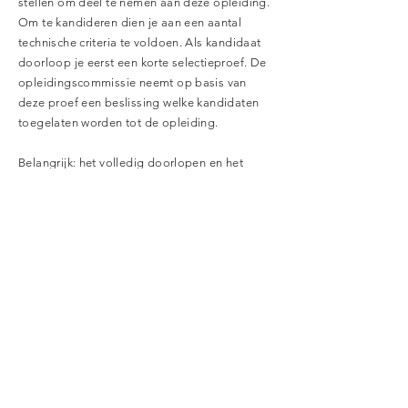
stellen om deel te nemen aan deze opleiding.
Om te kandideren dien je aan een aantal
technische criteria te voldoen. Als kandidaat
doorloop je eerst een korte selectieproef. De
opleidingscommissie neemt op basis van
deze proef een beslissing welke kandidaten
toegelaten worden tot de opleiding.​
Belangrijk: het volledig doorlopen en het
slagen voor de eindproef van deze opleiding
verschaft jou een toegangsticket ('jeton') om
daarna door te stromen naar een
vervolgopleiding voor selectie- en
bevorderingsambten ingericht door het GO!
onderwijs.​
Alle informatie over de criteria, het
programma en hoe te kandideren, vind je
op
www.scholengroep.gent/talentenwerf
.
Uiteraard kan je jou ook verder informeren bij
je directie.​